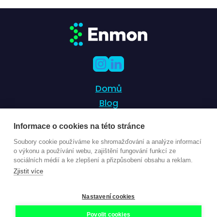
Domů
Blog
Staňte se partnerem
Informace o cookies na této stránce
Případové studie
Soubory cookie používáme ke shromažďování a analýze informací
Kontakt
o výkonu a používání webu, zajištění fungování funkcí ze
sociálních médií a ke zlepšení a přizpůsobení obsahu a reklam.
Zjistit více
© 2024 Enmon - Sustainability management
Nastavení cookies
pro 21. století
Jak nakládáme s vašimi osobními údaji?
Povolit cookies